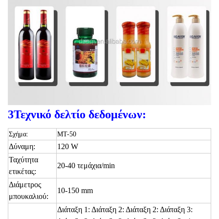
3Τεχνικό δελτίο δεδομένων:
Σχήμα:
MT-50
Δύναμη:
120 W
Ταχύτητα
20-40 τεμάχια/min
ετικέτας:
Διάμετρος
10-150 mm
μπουκαλιού:
Διάταξη 1: Διάταξη 2: Διάταξη 2: Διάταξη 3: