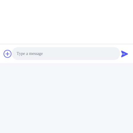
στρογγυλό μπουκάλι
Εφαρμοστής στρογγυλής
Ετικέτες Μηχανή Εύκολη
ετικέτας μπουκαλιού
Βρείτε την καλύτερη
Βρείτε την καλύτερη
λειτουργία ημι- αυτόματο
Διαμέτρου 150 mm
τιμή
τιμή
ετικέτα Applicator
Εφαρμοστής στρογγυλής
ετικέτας
Photo
MT-50 Ημιαυτόματη μηχανή
Βιομηχανική ημιαυτόματη
Video Call
ετικέτας υψηλής ταχύτητας
συσκευή επισήμανσης
για μπουκάλια και κονσέρβες
μπουκαλιών για στρογγυλά
Audio Call
Βρείτε την καλύτερη
Βρείτε την καλύτερη
PET
βάζα
τιμή
τιμή