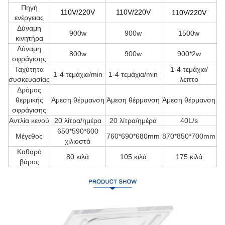
Πηγή
11
0V/220V
11
0V/220V
11
0V/220V
ενέργειας
Δύναμη
900w
900w
1500w
κινητήρα
Δύναμη
800w
900w
900*2w
σφράγισης
Ταχύτητα
1-4 τεμάχια/
1-4 τεμάχια/min
1-4 τεμάχια/min
συσκευασίας
λεπτο
Δρόμος
θερμικής
Άμεση θέρμανση
Άμεση θέρμανση
Άμεση θέρμανση
σφράγισης
Αντλία κενού
20 λίτρα/ημέρα
20 λίτρα/ημέρα
40L/s
650*590*600
Μέγεθος
760*690*680mm
870*850*700mm
χιλιοστά
Καθαρό
80 κιλά
105 κιλά
175 κιλά
βάρος