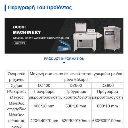
Περιγραφή Του Προϊόντος
Ονομασία
Μηχανή συσκευασίας κενού τύπου γραφείου με ένα
μηχανής
μόνο θάλαμο
Σχήμα
DZ400
DZ500
DZ600
Ηλεκτρικός
Πρόγραμμα
Πρόγραμμα
Πρόγραμμα
έλεγχος
μικρουπολογιστή
μικρουπολογιστή
μικρουπολογιστή
Μέγεθος
400*10 mm
500*10 mm
600*10 mm
σφραγίδας
Μέγεθος
αίθουσας
420*440*70mm
520*520*70mm
630*630*100mm
κενού