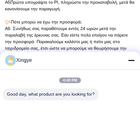
Α5
Πρώτα υπογράψτε το PI, πληρώστε την προκαταβολή, μετά θα
κανονίσουμε την παραγωγή.
Q6
Πότε μπορώ να έχω την προσφορά;
Α6
: Συνήθως σας παραθέτουμε εντός 24 ωρών μετά την
παραλαβή της έρευνας σας. Εάν είστε πολύ επείγον να πάρετε
την προσφορά. Παρακαλούμε καλέστε μας ή πείτε μας στο
ταχυδρομείο σας, έτσι ώστε να μπορούμε να θεωρήσουμε την
προτεραιότητα της έρευνας σας.
Xingye
4:40 PM
Good day, what product are you looking for?
Ετικέτες:
Vacuum Sealing Machine
Chamber Vacuum Sealer
Commercial Vacuum Packer