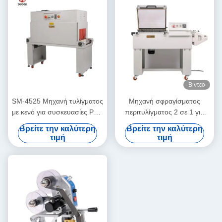
Βίντεο
SM-4525 Μηχανή τυλίγματος
Μηχανή σφραγίσματος
με κενό για συσκευασίες PVC
περιτυλίγματος 2 σε 1 για
PP POF με θερμικά
συσκευασία περιτυλίγματος
Βρείτε την καλύτερη
Βρείτε την καλύτερη
συρρικνωτικές ταινίες
1400mm FM-5540
τιμή
τιμή