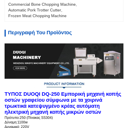
Commercial Bone Chopping Machine
, 
Automatic Pork Trotter Cutter
, 
Frozen Meat Chopping Machine
Περιγραφή Του Προϊόντος
ΤΥΠΟΣ DUOQI DQ-250 Εμπορική μηχανή κοπής
οστών γραφείου σύμφωνα με τα χοιρινά
τρωκτικά κατεψυγμένο κρέας αυτόματη
ηλεκτρική μηχανή κοπής μικρών οστών
Πρότυπο:250 (Πίνακας SS304)
Δύναμη:1100w
Δυναμικό: 220V