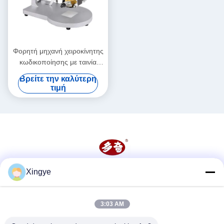
Φορητή μηχανή χειροκίνητης
κωδικοποίησης με ταινία
υψηλής ακρίβειας Αντίσταση
Βρείτε την καλύτερη
θερμότητας
τιμή
Xingye
Κοινωνικά Μέσα
3:03 AM
Γρήγορη επικοινωνία