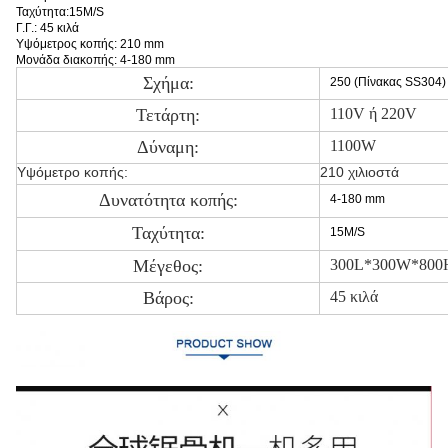
Ταχύτητα:15M/S
Γ.Γ.: 45 κιλά
Υψόμετρος κοπής: 210 mm
Μονάδα διακοπής: 4-180 mm
Σχήμα:
250 (Πίνακας SS304)
Τετάρτη:
110V ή 220V
Δύναμη:
1100W
Υψόμετρο κοπής:
210 χιλιοστά
Δυνατότητα κοπής:
4-180 mm
Ταχύτητα:
15M/S
Μέγεθος:
300L*300W*800
Βάρος:
45 κιλά