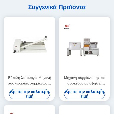
Συγγενικά Προϊόντα
Εύκολη λειτουργία Μηχανή
Μηχανή συρρίκνωσης και
συσκευασίας συρρίκνωσης
συσκευασίας υψηλής
με όπλο συρρίκνωσης 220
ακρίβειας DQL-5545
Βρείτε την καλύτερη
Βρείτε την καλύτερη
V/Hz
SM4525
τιμή
τιμή