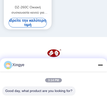
DZ-260C Οικιακή
συσκευασία κενού για
τρόφιμα και λαχανικά
Βρείτε την καλύτερη
μεγέθους 260 mm
τιμή
Xingye
Κοινωνικά Μέσα
3:14 PM
Γρήγορη επικοινωνία
Good day, what product are you looking for?
Τηλεφώνημα
86--15157728448