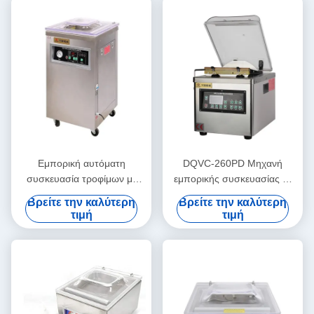
Εμπορική αυτόματη
DQVC-260PD Μηχανή
συσκευασία τροφίμων με
εμπορικής συσκευασίας με
κενό 800w για ψωμί και
κενό ποτών Μεγάλη
Βρείτε την καλύτερη
Βρείτε την καλύτερη
κρέας DUOQI
απόδοση Μηχανή
τιμή
τιμή
σφράγισης με κενό