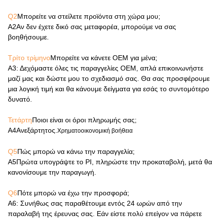
Q2
Μπορείτε να στείλετε προϊόντα στη χώρα μου;
Α2
Αν δεν έχετε δικό σας μεταφορέα, μπορούμε να σας
βοηθήσουμε.
Τρίτο τρίμηνο
Μπορείτε να κάνετε OEM για μένα;
Α3
: Δεχόμαστε όλες τις παραγγελίες OEM, απλά επικοινωνήστε
μαζί μας και δώστε μου το σχεδιασμό σας. Θα σας προσφέρουμε
μια λογική τιμή και θα κάνουμε δείγματα για εσάς το συντομότερο
δυνατό.
Τετάρτη
Ποιοι είναι οι όροι πληρωμής σας;
Α4
Ανεξάρτητος.
Χρηματοοικονομική βοήθεια
Q5
Πώς μπορώ να κάνω την παραγγελία;
Α5
Πρώτα υπογράψτε το PI, πληρώστε την προκαταβολή, μετά θα
κανονίσουμε την παραγωγή.
Q6
Πότε μπορώ να έχω την προσφορά;
Α6
: Συνήθως σας παραθέτουμε εντός 24 ωρών από την
παραλαβή της έρευνας σας. Εάν είστε πολύ επείγον να πάρετε