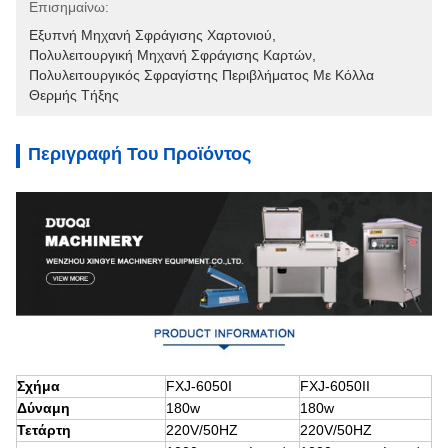
Επισημαίνω:
Εξυπνή Μηχανή Σφράγισης Χαρτονιού
, 
Πολυλειτουργική Μηχανή Σφράγισης Καρτών
, 
Πολυλειτουργικός Σφραγίστης Περιβλήματος Με Κόλλα 
Θερμής Τήξης
Περιγραφή Του Προϊόντος
Σχήμα
FXJ-6050I
FXJ-6050II
Δύναμη
180w
180w
Τετάρτη
220V/50HZ
220V/50HZ