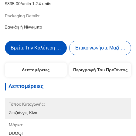
$835.00/units 1-24 units
Packaging Details:
Σαγκάη ή Νίνγκμπο
Βρείτε Την Καλύτερη Τιμή
Επικοινωνήστε Μαζί Μας
Λεπτομέρειες
Περιγραφή Του Προϊόντος
Λεπτομέρειες
Τόπος Καταγωγής:
Ζετζιάνγκ, Κίνα
Μάρκα:
DUOQI