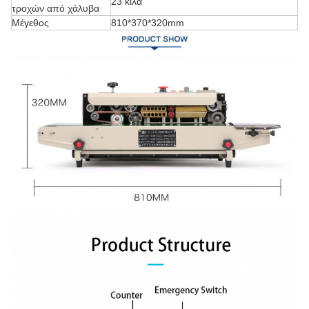
23 κιλά
τροχών από χάλυβα
Μέγεθος
810*370*320mm