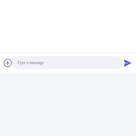
Photo
Video Call
Audio Call