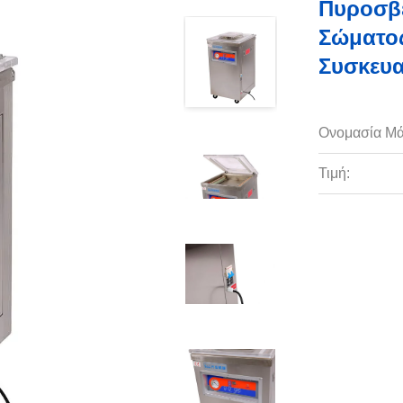
Πυροσβε
Σώματος
Συσκευα
Ονομασία Μά
Τιμή: