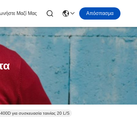
ωνήστε Μαζί Μας
Απόσπασμα
τα
00D για συσκευασία ταινίας 20 L/S