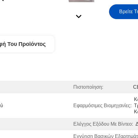
Βρείτε Τ
φή Του Προϊόντος
Πιστοποίηση:
C
Κ
ού
Εφαρμόσιμες Βιομηχανίες:
Τ
Κ
Ελέγχος Εξόδου Με Βίντεο:
Δ
Εγγύηση Βασικών Εξαρτημάτ