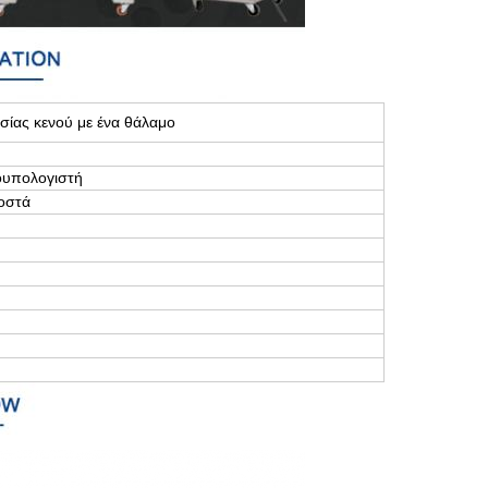
ίας κενού με ένα θάλαμο
ουπολογιστή
ιοστά