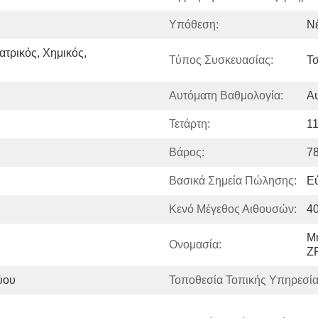
Υπόθεση:
Ν
ατρικός, Χημικός, 
Τύπος Συσκευασίας:
Τσ
Αυτόματη Βαθμολογία:
Α
Τετάρτη:
1
Βάρος:
78
Βασικά Σημεία Πώλησης:
Εύ
Κενό Μέγεθος Αιθουσών:
4
Μ
Ονομασία:
Z
ύου
Τοποθεσία Τοπικής Υπηρεσία