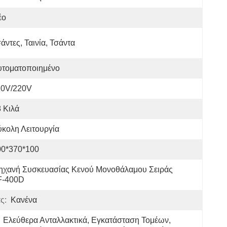
έο
άντες, Ταινία, Τσάντα
υτοματοποιημένο
10V/220V
 Κιλά
κολη Λειτουργία
00*370*100
ηχανή Συσκευασίας Κενού Μονοθάλαμου Σειράς 
F-400D
ς:
Κανένα
Ελεύθερα Ανταλλακτικά, Εγκατάσταση Τομέων, 