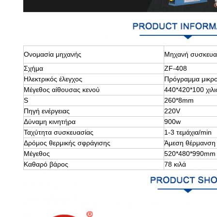
Ονομασία μηχανής
Μηχανή συσκευασ
Σχήμα
ZF-408
Ηλεκτρικός έλεγχος
Πρόγραμμα μικρ
Μέγεθος αίθουσας κενού
440*420*100 χιλ
S
260*8mm
Πηγή ενέργειας
220V
Δύναμη κινητήρα
900w
Ταχύτητα συσκευασίας
1-3 τεμάχια/min
Δρόμος θερμικής σφράγισης
Άμεση θέρμανση
Μέγεθος
520*480*990mm
Καθαρό βάρος
78 κιλά