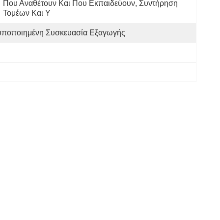
Που Αναθέτουν Και Που Εκπαιδεύουν, Συντήρηση 
Τομέων Και Υ
υποποιημένη Συσκευασία Εξαγωγής