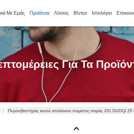
ικά Με Εμάς
Προϊόντα
Λύσεις
Βίντεο
Ιστολόγιο
Επικοιν
επτομέρειες Για Τα Προϊόν
Πυροσβεστήρας κενού ατσάλινου σώματος σειράς 201 DUOQI ZF-4