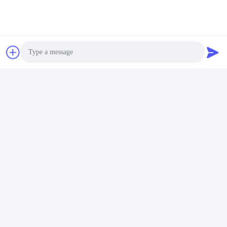
Photo
Video Call
Audio Call