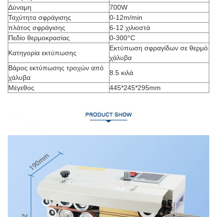
Δύναμη
700W
Ταχύτητα σφράγισης
0-12m/min
πλάτος σφράγισης
6-12 χιλιοστά
Πεδίο θερμοκρασίας
0-300°C
Εκτύπωση σφραγίδων σε θερμό
Κατηγορία εκτύπωσης
χάλυβα
Βάρος εκτύπωσης τροχών από
8.5 κιλά
χάλυβα
Μέγεθος
445*245*295mm