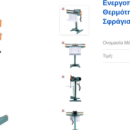
Ενεργοπ
Θερμότη
Σφράγισ
Ονομασία Μά
Τιμή: