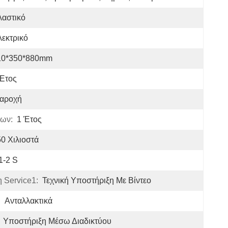
λαστικό
εκτρικό
10*350*880mm
 Έτος
αροχή
ων:
1 Έτος
0 Χιλιοστά
1-2 S
 Service1:
Τεχνική Υποστήριξη Με Βίντεο
:
Ανταλλακτικά
Υποστήριξη Μέσω Διαδικτύου