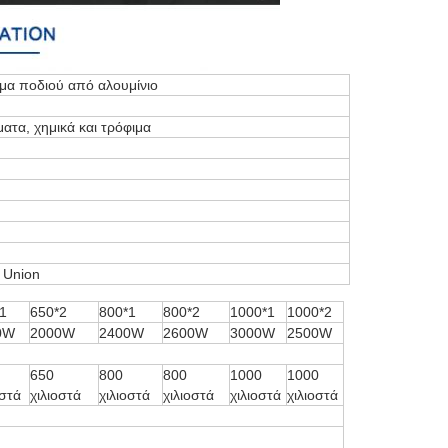
μα ποδιού από αλουμίνιο
ατα, χημικά και τρόφιμα
 Union
1
650*2
800*1
800*2
1000*1
1000*2
0W
2000W
2400W
2600W
3000W
2500W
650
800
800
1000
1000
οστά
χιλιοστά
χιλιοστά
χιλιοστά
χιλιοστά
χιλιοστά