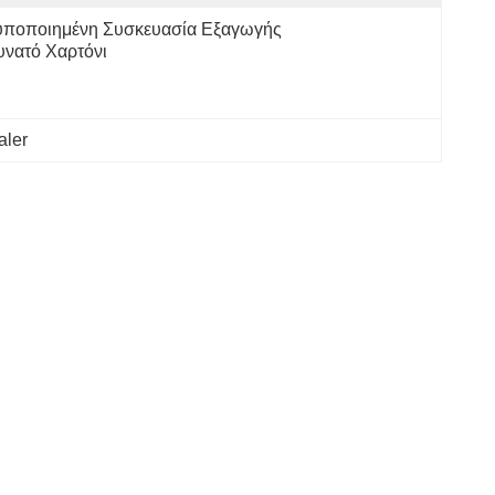
υποποιημένη Συσκευασία Εξαγωγής
υνατό Χαρτόνι
aler