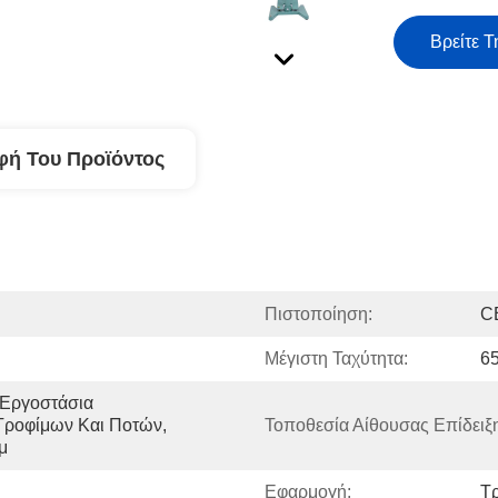
Βρείτε Τ
φή Του Προϊόντος
Πιστοποίηση:
C
Μέγιστη Ταχύτητα:
6
Εργοστάσια 
ροφίμων Και Ποτών, 
Τοποθεσία Αίθουσας Επίδειξ
μ
Εφαρμογή:
Τρ