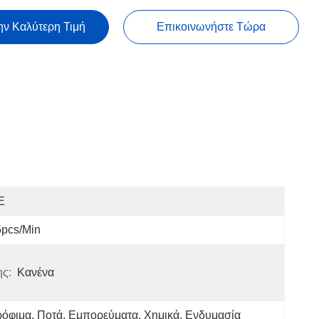
ην Καλύτερη Τιμή
Επικοινωνήστε Τώρα
E
5pcs/min
ης:
Κανένα
όφιμα, Ποτά, Εμπορεύματα, Χημικά, Ενδυμασία