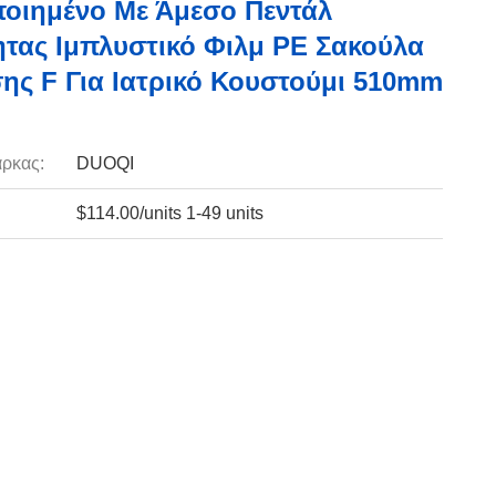
οιημένο Με Άμεσο Πεντάλ
τας Ιμπλυστικό Φιλμ PE Σακούλα
ης F Για Ιατρικό Κουστούμι 510mm
ρκας:
DUOQI
$114.00/units 1-49 units