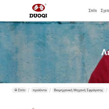
Σπίτι
Σχετ
Λ
Σπίτι
προϊόντα
Βιομηχανική Μηχανή Σφράγισης