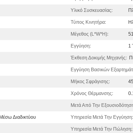
Υλικό Συσκευασίας:
Π
Τύπος Κινητήρα:
Ηλ
Μέγεθος (L*W*H):
5
Εγγύηση:
1
Έκθεση Δοκιμής Μηχανής:
Π
Εγγύηση Βασικών Εξαρτημάτ
Μήκος Σφράγισης:
45
Χρόνος Θέρμανσης:
0.
Μετά Από Την Εξουσιοδότηση
Μέσω Διαδικτύου
Υπηρεσία Μετά Την Εγγύηση
Υπηρεσία Μετά Την Πώληση: