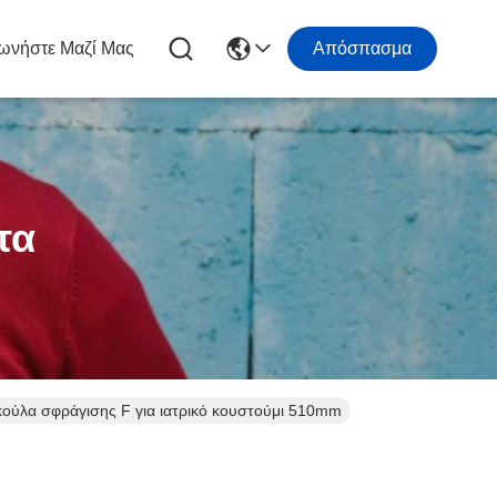
ωνήστε Μαζί Μας
Απόσπασμα
τα
κούλα σφράγισης F για ιατρικό κουστούμι 510mm