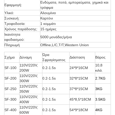
Ενδύματα, ποτά, εμπορεύματα, χημικά και
Εφαρμογή:
τρόφιμα
Υλικό:
Αλουμίνιο
Συσκευή:
Καρτόνι
Τροφοδοσία:
1 κομμάτι
Χρόνος παράδοσης:
15 ημέρες
Ικανότητα
5000 μονάδες/μήνα
εφοδιασμού:
Πληρωμή
Offline,L/C,T/T,Western Union
Ώρα
Σχήμα
Δύναμη
Διάσταση
Βάρος
Σφραγίσματος
110V/220V,
10,8
SF-100
0.2-1.5s
24*9*16CM
200W
κιλά.
110V/220V,
SF-200
0.2-1.5s
32*8*15CM
2.7K
G
300W
110V/220V,
SF-250
0.2-1.5s
37*8*15CM
3K
G
350W
110V/220V,
SF-300
0.2-1.5s
45*8,5*18CM
3.5K
G
400W
110V/220V,
SF-400
0.2-1.5s
54*9*18CM
4K
G
600W