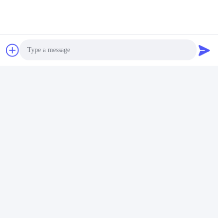
Photo
Video Call
Audio Call