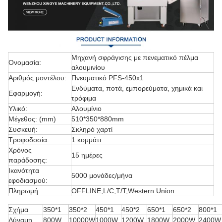
Μηχανή σφράγισης με πενεματικό πέλμα
Ονομασία:
αλουμινίου
Αριθμός μοντέλου:
Πνευματικό PFS-450x1
Ενδύματα, ποτά, εμπορεύματα, χημικά και
Εφαρμογή:
τρόφιμα
Υλικό:
Αλουμίνιο
Μέγεθος: (mm)
510*350*880mm
Συσκευή:
Σκληρό χαρτί
Τροφοδοσία:
1 κομμάτι
Χρόνος
15 ημέρες
παράδοσης:
Ικανότητα
5000 μονάδες/μήνα
εφοδιασμού:
Πληρωμή
OFFLINE;L/C,T/T,Western Union
Σχήμα
350*1
350*2
450*1
450*2
650*1
650*2
800*1
Δύναμη
800W
10000W
1000W
1200W
1800W
2000W
2400W