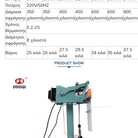
Τετάρτη
220V/50HZ
Διάρκεια
350
350
450
450
650
650
800
σφράγισης
χιλιοστά
χιλιοστά
χιλιοστά
χιλιοστά
χιλιοστά
χιλιοστά
χιλιοστ
Χρόνος
0.2-2S
θέρμανσης
Διάμετρος
8 χιλιοστά
σφράγισης
27.5
28.5
37.5
Βάρος
25 κιλά
26 κιλά
34 κιλά
35 κιλά
κιλά
κιλά
κιλά