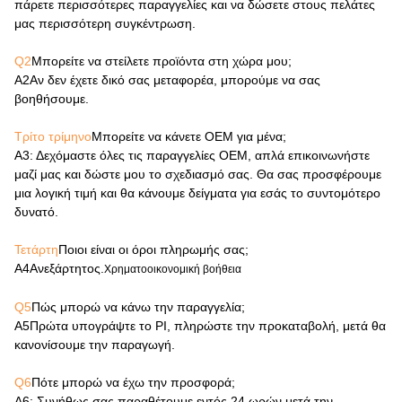
πάρετε περισσότερες παραγγελίες και να δώσετε στους πελάτες
μας περισσότερη συγκέντρωση.
Q2
Μπορείτε να στείλετε προϊόντα στη χώρα μου;
Α2
Αν δεν έχετε δικό σας μεταφορέα, μπορούμε να σας
βοηθήσουμε.
Τρίτο τρίμηνο
Μπορείτε να κάνετε OEM για μένα;
Α3
: Δεχόμαστε όλες τις παραγγελίες OEM, απλά επικοινωνήστε
μαζί μας και δώστε μου το σχεδιασμό σας. Θα σας προσφέρουμε
μια λογική τιμή και θα κάνουμε δείγματα για εσάς το συντομότερο
δυνατό.
Τετάρτη
Ποιοι είναι οι όροι πληρωμής σας;
Α4
Ανεξάρτητος.
Χρηματοοικονομική βοήθεια
Q5
Πώς μπορώ να κάνω την παραγγελία;
Α5
Πρώτα υπογράψτε το PI, πληρώστε την προκαταβολή, μετά θα
κανονίσουμε την παραγωγή.
Q6
Πότε μπορώ να έχω την προσφορά;
Α6
: Συνήθως σας παραθέτουμε εντός 24 ωρών μετά την