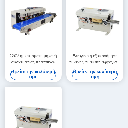
220V ημιαυτόματη μηχανή
Ενεργειακή εξοικονόμηση
συσκευασίας πλαστικών
συνεχής συσκευή σφράγισης
σακουλών Ευέλικτη εύκολη
σακουλών υψηλής
Βρείτε την καλύτερη
Βρείτε την καλύτερη
συντήρηση
απόδοσης για ποτά
τιμή
τιμή