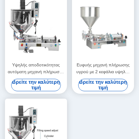
Υψηλής αποδοτικότητας
Ευφυής μηχανή πλήρωσης
αυτόματη μηχανή πλήρωσης
υγρού με 2 κεφάλια υψηλής
κρέμας Σταθερή λειτουργία
ακρίβειας για μέλι και χυμό
Βρείτε την καλύτερη
Βρείτε την καλύτερη
Αδιάβροχη
τιμή
τιμή