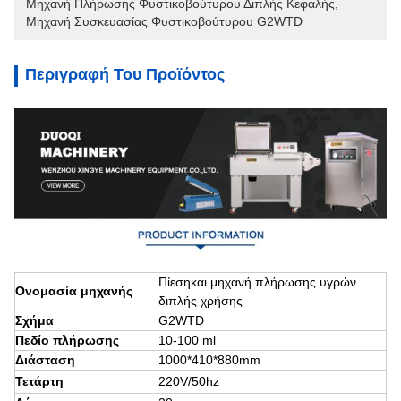
Μηχανή Πλήρωσης Φυστικοβούτυρου Διπλής Κεφαλής
, 
Μηχανή Συσκευασίας Φυστικοβούτυρου G2WTD
Περιγραφή Του Προϊόντος
Πίεση
και μηχανή πλήρωσης υγρών
Ονομασία μηχανής
διπλής χρήσης
Σχήμα
G2WTD
Πεδίο πλήρωσης
10-100 ml
Διάσταση
1000*410*880mm
Τετάρτη
220V
/50hz