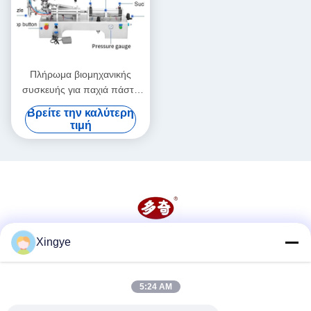
Πλήρωμα βιομηχανικής
συσκευής για παχιά πάστα
με θέρμανση
Βρείτε την καλύτερη
τιμή
Xingye
Κοινωνικά Μέσα
5:24 AM
Γρήγορη επικοινωνία