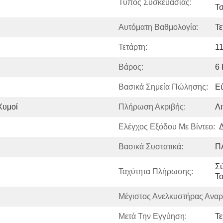
Τύπος Συσκευασίας:
Τ
Αυτόματη Βαθμολογία:
Τε
Τετάρτη:
1
Βάρος:
6 
Βασικά Σημεία Πώλησης:
Εύ
Χυμοί
Πλήρωση Ακριβής:
Λι
Ελέγχος Εξόδου Με Βίντεο:
Δ
Βασικά Συστατικά:
Π
Σύ
Ταχύτητα Πλήρωσης:
Τ
Μέγιστος Ανελκυστήρας Ανα
Μετά Την Εγγύηση:
Τε