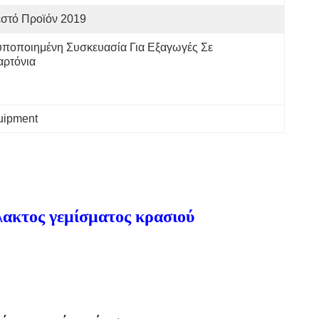
εστό Προϊόν 2019
υποποιημένη Συσκευασία Για Εξαγωγές Σε 
αρτόνια
quipment
ακτος γεμίσματος κρασιού