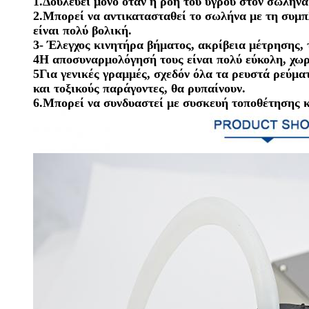
1.Δουλεύει μόνο όταν η ροή του υγρού στον σωλήνα 
2.Μπορεί να αντικατασταθεί το σωλήνα με τη συμ
είναι πολύ βολική.
3- Έλεγχος κινητήρα βήματος, ακρίβεια μέτρησης,
4Η αποσυναρμολόγησή τους είναι πολύ εύκολη, χωρ
5Για γενικές γραμμές, σχεδόν όλα τα ρευστά ρεύματ
και τοξικούς παράγοντες, θα ρυπαίνουν.
6.Μπορεί να συνδυαστεί με συσκευή τοποθέτησης 