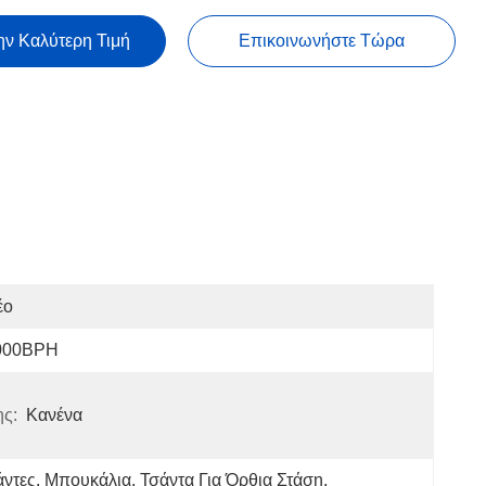
ην Καλύτερη Τιμή
Επικοινωνήστε Τώρα
έο
000BPH
ης:
Κανένα
ντες, Μπουκάλια, Τσάντα Για Όρθια Στάση, 