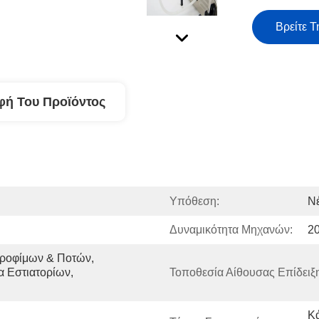
Βρείτε Τ
φή Του Προϊόντος
Υπόθεση:
Ν
Δυναμικότητα Μηχανών:
2
ροφίμων & Ποτών, 
 Εστιατορίων, 
Τοποθεσία Αίθουσας Επίδειξ
Κά