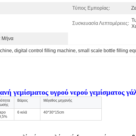
Τύπος Εμπορίας:
Ζ
Τ
Συσκευασία Λεπτομέρειες:
Χ
ά Μήνα
achine
, 
digital control filling machine
, 
small scale bottle filling e
νή γεμίσματος υγρού νερού γεμίσματος γάλ
βότητα
Βάρος
Μέγεθος μηχανής
ωσης
τερο
6 κιλά
40*30*15cm
0,5%