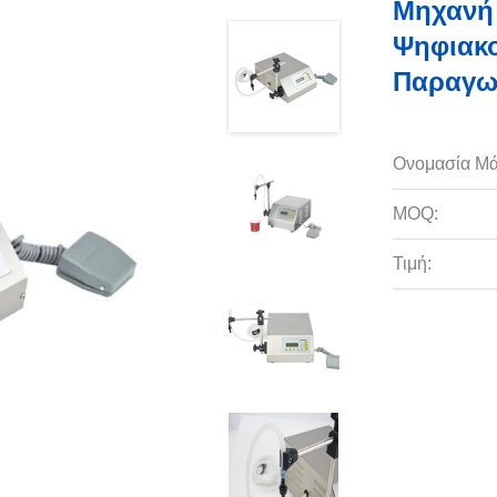
Μηχανή
Ψηφιακο
Παραγω
Ονομασία Μά
MOQ:
Τιμή: