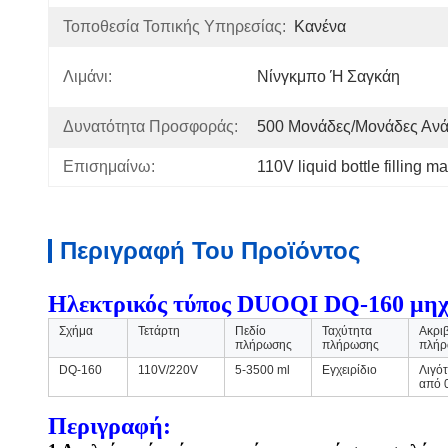
Τοποθεσία Τοπικής Υπηρεσίας:
Κανένα
Λιμάνι:
Νίνγκμπο Ή Σαγκάη
Δυνατότητα Προσφοράς:
500 Μονάδες/μονάδες Αν
Επισημαίνω:
110V liquid bottle filling m
Περιγραφή Του Προϊόντος
Ηλεκτρικός τύπος DUOQI DQ-160 μηχα
Σχήμα
Τετάρτη
Πεδίο
Ταχύτητα
Ακρι
πλήρωσης
πλήρωσης
πλήρ
DQ-160
110V/220V
5-3500 ml
Εγχειρίδιο
Λιγό
από 
Περιγραφή: