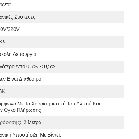
σάντα
χνικές Συσκευές
10V/220V
Κλ
κολη Λειτουργία
γότερο Από 0,5%, < 0,5%
εν Είναι Διαθέσιμο
ΛΚ
μφωνα Με Τα Χαρακτηριστικά Του Υλικού Και 
ον Όγκο Πλήρωσης
ρρόφησης:
2 Μέτρα
χνική Υποστήριξη Με Βίντεο