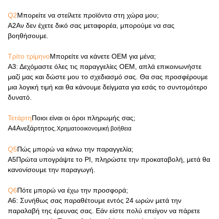
Q2
Μπορείτε να στείλετε προϊόντα στη χώρα μου;
Α2
Αν δεν έχετε δικό σας μεταφορέα, μπορούμε να σας
βοηθήσουμε.
Τρίτο τρίμηνο
Μπορείτε να κάνετε OEM για μένα;
Α3
: Δεχόμαστε όλες τις παραγγελίες OEM, απλά επικοινωνήστε
μαζί μας και δώστε μου το σχεδιασμό σας. Θα σας προσφέρουμε
μια λογική τιμή και θα κάνουμε δείγματα για εσάς το συντομότερο
δυνατό.
Τετάρτη
Ποιοι είναι οι όροι πληρωμής σας;
Α4
Ανεξάρτητος.
Χρηματοοικονομική βοήθεια
Q5
Πώς μπορώ να κάνω την παραγγελία;
Α5
Πρώτα υπογράψτε το PI, πληρώστε την προκαταβολή, μετά θα
κανονίσουμε την παραγωγή.
Q6
Πότε μπορώ να έχω την προσφορά;
Α6
: Συνήθως σας παραθέτουμε εντός 24 ωρών μετά την
παραλαβή της έρευνας σας. Εάν είστε πολύ επείγον να πάρετε