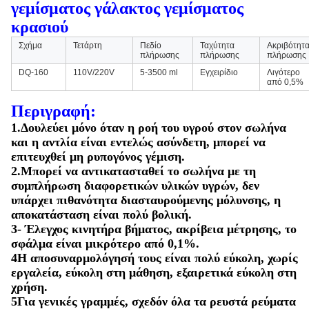
γεμίσματος γάλακτος γεμίσματος
κρασιού
Σχήμα
Τετάρτη
Πεδίο
Ταχύτητα
Ακριβότητ
πλήρωσης
πλήρωσης
πλήρωσης
DQ-160
110V/220V
5-3500 ml
Εγχειρίδιο
Λιγότερο
από 0,5%
Περιγραφή:
1.Δουλεύει μόνο όταν η ροή του υγρού στον σωλήνα
και η αντλία είναι εντελώς ασύνδετη, μπορεί να
επιτευχθεί μη ρυπογόνος γέμιση.
2.Μπορεί να αντικατασταθεί το σωλήνα με τη
συμπλήρωση διαφορετικών υλικών υγρών, δεν
υπάρχει πιθανότητα διασταυρούμενης μόλυνσης, η
αποκατάσταση είναι πολύ βολική.
3- Έλεγχος κινητήρα βήματος, ακρίβεια μέτρησης, το
σφάλμα είναι μικρότερο από 0,1%.
4Η αποσυναρμολόγησή τους είναι πολύ εύκολη, χωρίς
εργαλεία, εύκολη στη μάθηση, εξαιρετικά εύκολη στη
χρήση.
5Για γενικές γραμμές, σχεδόν όλα τα ρευστά ρεύματα