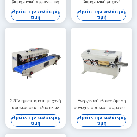
βιομηχανική σφραγιστική
βιομηχανική μηχανή
μηχανή ανθεκτική στην
σφράγισης πλαστικών
Βρείτε την καλύτερη
Βρείτε την καλύτερη
κόπωση συνεχής θερμική
σακουλάκων Ηλεκτρική
τιμή
τιμή
σφραγίδα
κίνηση
220V ημιαυτόματη μηχανή
Ενεργειακή εξοικονόμηση
συσκευασίας πλαστικών
συνεχής συσκευή σφράγισης
σακουλών Ευέλικτη εύκολη
σακουλών υψηλής
Βρείτε την καλύτερη
Βρείτε την καλύτερη
συντήρηση
απόδοσης για ποτά
τιμή
τιμή