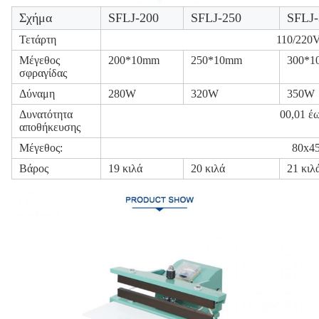
Σχήμα
SFLJ-200
SFLJ-250
SFLJ-
Τετάρτη
110/220V
Μέγεθος
200*10mm
250*10mm
300*1
σφραγίδας
Δύναμη
280W
320W
350W
Δυνατότητα
00,01 έ
αποθήκευσης
Μέγεθος:
80x4
Βάρος
19 κιλά
20 κιλά
21 κιλ