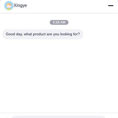
Xingye
Κοινωνικά Μέσα
5:28 AM
Γρήγορη επικοινωνία
Good day, what product are you looking for?
Τηλεφώνημα
86--15157728448
Ηλεκτρονικό
xingyesales3@duoqi.com
Διεύθυνση
Ο αριθμός 3, οδός Lvliu, ζώνη οικονομικής ανάπτυξης,
Wenzhou, Zhejiang, Κίνα
Πολιτική απορρήτου
|
Sitemap
Κίνα Καλό Ποιότητα σφραγίζοντας μηχανή τσαντών Προμηθευτής.
2024-2026 Wenzhou Xingye Machinery Equipment Co., Ltd. Όλα.