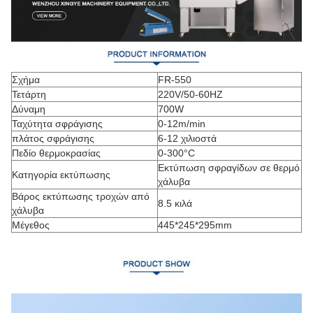
Σχήμα
FR-550
Τετάρτη
220V/50-60HZ
Δύναμη
700W
Ταχύτητα σφράγισης
0-12m/min
πλάτος σφράγισης
6-12 χιλιοστά
Πεδίο θερμοκρασίας
0-300°C
Εκτύπωση σφραγίδων σε θερμό
Κατηγορία εκτύπωσης
χάλυβα
Βάρος εκτύπωσης τροχών από
8.5 κιλά
χάλυβα
Μέγεθος
445*245*295mm