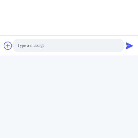
Photo
Video Call
Audio Call