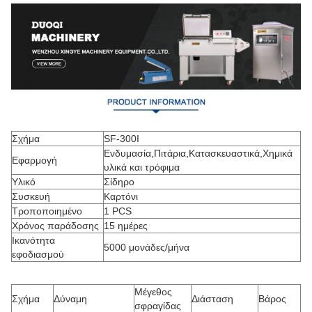
Σχήμα
SF-300I
Ενδυμασία,Πιτάρια,Κατασκευαστικά,Χημικά
Εφαρμογή
υλικά και τρόφιμα
Υλικό
Σίδηρο
Συσκευή
Καρτόνι
Τροποποιημένο
1 PCS
Χρόνος παράδοσης
15 ημέρες
Ικανότητα
5000 μονάδες/μήνα
εφοδιασμού
Μέγεθος
Σχήμα
Δύναμη
Διάσταση
Βάρος
σφραγίδας